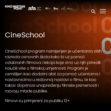
Accessibility Links
Submit sea
CineSchool
CineSchool program namijenjen je učenicima viših
razreda osnovnih škola kako bi uz pomoć
odabranih filmova i lekcija koje smo uz njih priredili
naučili više o filmskoj umjetnosti. Program je
osmišljen kao dodatni alat za pomoć učenicima i
nastavnicima u redovnoj nastavi o filmu, te kao
takav doprinosi unapređenju filmske pismenosti i
razvoju mlade publike.
Filmovi su primjereni za publiku 13+.